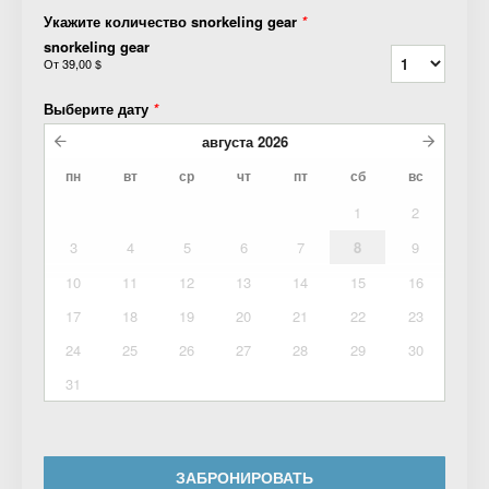
Укажите количество snorkeling gear
*
snorkeling gear
От
39,00 $
Выберите дату
*
августа
2026
пн
вт
ср
чт
пт
сб
вс
1
2
3
4
5
6
7
8
9
10
11
12
13
14
15
16
17
18
19
20
21
22
23
24
25
26
27
28
29
30
31
ЗАБРОНИРОВАТЬ